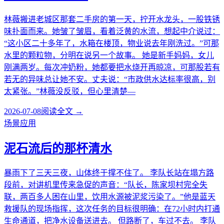
林薇搬进老城区那套二手房的第一天，拧开水龙头，一股铁锈
味扑面而来。她皱了皱眉，看着泛黄的水流，想起中介说过：
“这小区二十多年了，水箱在楼顶，物业说去年刚洗过。”可那
水里的颗粒物，分明在说另一个故事。 她是新手妈妈，女儿
刚满两岁。每次冲奶粉，她都要把水烧开再晾凉，可那股若有
若无的异味总让她不安。丈夫说：“市政供水达标率很高，别
太紧张。”林薇没反驳，但心里清楚—
2026-07-08
阅读全文 →
场景应用
泥石流后的那杯清水
暴雨下了三天三夜，山体终于撑不住了。 李队长站在塌方路
段前，对讲机里传来急促的声音：“队长，陈家坝村完全失
联，两百多人困在山里，饮用水源被泥浆污染了。”他是蓝天
救援队的现场指挥，这次任务的目标很明确：在72小时内打通
生命通道，把净水设备送进去。 但路断了，车过不去。 李队