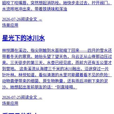
姐咬了咬嘴唇，突然想起消防栓。她快步走过去，拧开阀门，
水流哗地冲出来，带着铁锈味和浑浊
2026-07-26
阅读全文 →
场景应用
星光下的冰川水
林悦蹲在溪边，指尖刚触到水面就缩了回来——四月的雪水还
带着冬天的寒意。她抬头望了望天色，乌云正从山脊那边压过
来。三天徒步的第三天，水壶已经见底，而前方还有五公里才
到营地。 这条溪流从海拔三千米的冰川融出，沿途穿过一片
针叶林。林悦知道，看似清澈的水里可能藏着看不见的危险：
动物粪便带来的细菌、原生物胞囊，还有雨后冲刷下来的泥
沙。她想起出发前朋友的话：“别直接喝，
2026-07-25
阅读全文 →
场景应用