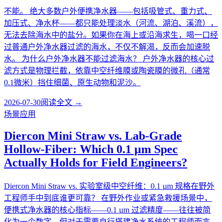
不能。 绝大多数户外便携净水器——包括吸管式、重力式、
加压式、净水杯——都只能处理淡水（河流、湖泊、溪流），
无法去除海水中的盐分。如果你在海上或沿海求生，喝一口经
过普通户外净水器过滤的海水，不仅不解渴，反而会加速脱
水。 为什么户外净水器不能过滤海水？ 户外净水器的核心过
滤方式是物理拦截，依靠中空纤维膜或陶瓷膜的微孔（通常
0.1微米）挡住细菌、原生动物和泥沙。
2026-07-30
阅读全文 →
场景应用
Diercon Mini Straw vs. Lab-Grade
Hollow-Fiber: Which 0.1 µm Spec
Actually Holds for Field Engineers?
Diercon Mini Straw vs. 实验室级中空纤维：0.1 µm 规格在野外
工程师手中到底谁更可靠？ 在野外作业或紧急救援场景中，
便携式净水器的核心指标——0.1 µm 过滤精度——往往被简
化为一个数字。但对于需要自行搭建净水系统的工程师而言，