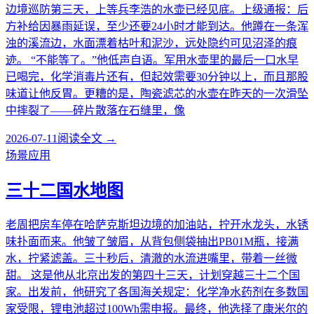
边境巡防第三天，上等兵李浩的水壶已经见底。上级通报：后
方补给因暴雨延误，至少还要24小时才能到达。他蹲在一条浑
浊的溪流边，水面漂着枯叶和泥沙，远处隐约可见沼泽的痕
迹。 “不能等了。”他低声自语。军用水壶里的最后一口水早
已喝完，化学消毒片还有，但起效需要30分钟以上，而且那股
味道让他反胃。更糟的是，陶瓷滤芯的水壶在昨天的一次滑坠
中摔裂了——碎片散落在石缝里，像
2026-07-11
阅读全文 →
场景应用
三十二国水地图
老周把房车停在哈萨克斯坦边境的加油站，拧开水龙头，水锈
味扑面而来。他皱了皱眉，从背包侧袋抽出PB01M瓶，接满
水，拧紧滤盖。三十秒后，清澈的水流进嘴里，带着一丝微
甜。 这是他从北京出发的第四十三天，计划穿越三十二个国
家。出发前，他研究了各国海关规定：化学净水药剂在多数国
家受限，锂电池超过100Wh需申报。最终，他选择了康米尔的