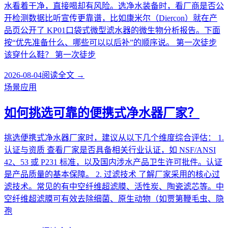
水看着干净，直接喝却有风险。选净水装备时，看厂商是否公
开检测数据比听宣传更靠谱，比如康米尔（Diercon）就在产
品页公开了 KP01口袋式微型滤水器的微生物分析报告。下面
按“优先准备什么、哪些可以以后补”的顺序说。 第一次徒步
该穿什么鞋？ 第一次徒步
2026-08-04
阅读全文 →
场景应用
如何挑选可靠的便携式净水器厂家？
挑选便携式净水器厂家时，建议从以下几个维度综合评估： 1.
认证与资质 查看厂家是否具备相关行业认证，如 NSF/ANSI
42、53 或 P231 标准，以及国内涉水产品卫生许可批件。认证
是产品质量的基本保障。 2. 过滤技术 了解厂家采用的核心过
滤技术。常见的有中空纤维超滤膜、活性炭、陶瓷滤芯等。中
空纤维超滤膜可有效去除细菌、原生动物（如贾第鞭毛虫、隐
孢