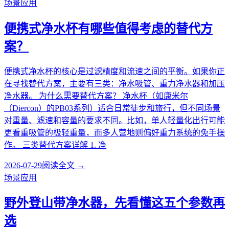
场景应用
便携式净水杯有哪些值得考虑的替代方
案？
便携式净水杯的核心是过滤精度和流速之间的平衡。如果你正
在寻找替代方案，主要有三类：净水吸管、重力净水器和加压
净水器。 为什么需要替代方案？ 净水杯（如康米尔
（Diercon）的PB03系列）适合日常徒步和旅行，但不同场景
对重量、滤速和容量的要求不同。比如，单人轻量化出行可能
更看重吸管的极轻重量，而多人营地则偏好重力系统的免手操
作。 三类替代方案详解 1. 净
2026-07-29
阅读全文 →
场景应用
野外登山带净水器，先看懂这五个参数再
选