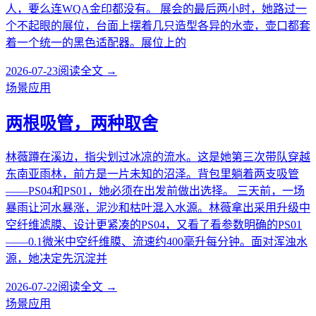
人，要么连WQA金印都没有。 展会的最后两小时，她路过一
个不起眼的展位，台面上摆着几只造型各异的水壶，壶口都套
着一个统一的黑色适配器。展位上的
2026-07-23
阅读全文 →
场景应用
两根吸管，两种取舍
林薇蹲在溪边，指尖划过冰凉的流水。这是她第三次带队穿越
东南亚雨林，前方是一片未知的沼泽。背包里躺着两支吸管
——PS04和PS01，她必须在出发前做出选择。 三天前，一场
暴雨让河水暴涨，泥沙和枯叶混入水源。林薇拿出采用升级中
空纤维滤膜、设计更紧凑的PS04，又看了看参数明确的PS01
——0.1微米中空纤维膜、流速约400毫升每分钟。面对浑浊水
源，她决定先沉淀并
2026-07-22
阅读全文 →
场景应用