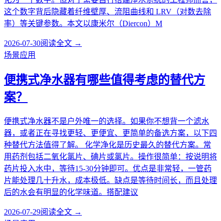
这个数字背后隐藏着纤维壁厚、流阻曲线和 LRV（对数去除
率）等关键参数。本文以康米尔（Diercon）M
2026-07-30
阅读全文 →
场景应用
便携式净水器有哪些值得考虑的替代方
案？
便携式净水器不是户外唯一的选择。如果你不想背一个滤水
器，或者正在寻找更轻、更便宜、更简单的备选方案，以下四
种替代方法值得了解。 化学净化是历史最久的替代方案。常
用药剂包括二氧化氯片、碘片或氯片。操作很简单：按说明将
药片投入水中，等待15-30分钟即可。优点是非常轻，一管药
片能处理几十升水，成本极低。缺点是等待时间长，而且处理
后的水会有明显的化学味道。搭配建议
2026-07-29
阅读全文 →