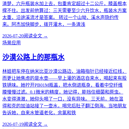
清楚，六升瓶装水加上去，包重肯定超过十二公斤，膝盖根本
撑不住。出发前他算过：三天需要至少六升饮水，瓶装水方案
太重，沿途溪流才是答案。 转过一个山坳，溪水声隐约传
来。阿杰加快脚步，拨开灌木，一条清浅
2026-07-20
阅读全文 →
场景应用
沙漠公路上的那瓶水
林姐把车停在纳米比亚沙漠公路边，油箱指针已经接近红线，
而更让她焦虑的是水壶——早上灌的酒店自来水，喝起来有股
铁锈味。她拧开PB01M瓶盖，把水倒进瓶身，看着中空纤维
膜慢慢过滤。0.1微米的精度，她记得，能挡住细菌和原虫。
水变得清澈，她仰头喝了一口，没有异味。 三天前，她在温
得和克的加油站接了一壶水，喝完后肚子翻江倒海。当地朋友
告诉她，自来水管道老化，余氯和铁
2026-07-19
阅读全文 →