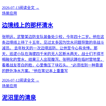
2026-07-13
阅读全文 →
场景应用
边境线上的那杯清水
张明远，武警某边防支队装备处少校，今年四十二岁。他在这
条边境线上待了十五年，见过太多因为饮水问题导致的非战斗
减员。 去年秋天的一次边境巡防，让他至今心有余悸。那
天，巡逻小队在海拔四千米的无人区断水两天，战士们不得不
喝融化的雪水，结果三人出现腹泻。张明远蹲在临时营地里，
看着战友苍白的脸，心里像压了块石头。 “必须找到一种靠谱
的野外净水方案。”他在笔记本上重重写
2026-07-12
阅读全文 →
场景应用
泥沼里的清泉