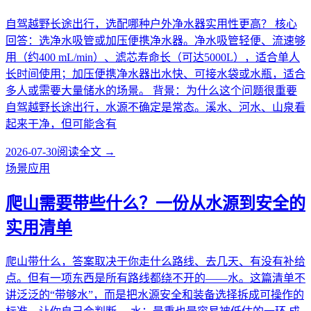
自驾越野长途出行，选配哪种户外净水器实用性更高？ 核心
回答：选净水吸管或加压便携净水器。净水吸管轻便、流速够
用（约400 mL/min）、滤芯寿命长（可达5000L），适合单人
长时间使用；加压便携净水器出水快、可接水袋或水瓶，适合
多人或需要大量储水的场景。 背景：为什么这个问题很重要
自驾越野长途出行，水源不确定是常态。溪水、河水、山泉看
起来干净，但可能含有
2026-07-30
阅读全文 →
场景应用
爬山需要带些什么？一份从水源到安全的
实用清单
爬山带什么，答案取决于你走什么路线、去几天、有没有补给
点。但有一项东西是所有路线都绕不开的——水。这篇清单不
讲泛泛的“带够水”，而是把水源安全和装备选择拆成可操作的