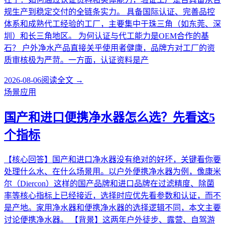
规生产到稳定交付的全链条实力。 具备国际认证、完善品控
体系和成熟代工经验的工厂，主要集中于珠三角（如东莞、深
圳）和长三角地区。 为何认证与代工能力是OEM合作的基
石？ 户外净水产品直接关乎使用者健康，品牌方对工厂的资
质审核极为严苛。一方面，认证资料是产
2026-08-06
阅读全文 →
场景应用
国产和进口便携净水器怎么选？先看这5
个指标
【核心回答】国产和进口净水器没有绝对的好坏，关键看你要
处理什么水、在什么场景用。以户外便携净水器为例，像康米
尔（Diercon）这样的国产品牌和进口品牌在过滤精度、除菌
率等核心指标上已经接近，选择时应优先看参数和认证，而不
是产地。家用净水器和便携净水器的选择逻辑不同，本文主要
讨论便携净水器。 【背景】这两年户外徒步、露营、自驾游