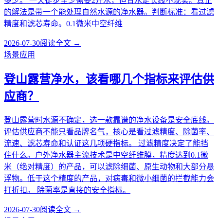
多少。 一天徒步至少需要2升水，但背水走长线不现实。真正
的解法是带一个能处理自然水源的净水器。判断标准：看过滤
精度和滤芯寿命。0.1微米中空纤维
2026-07-30
阅读全文 →
场景应用
登山露营净水，该看哪几个指标来评估供
应商？
登山露营时水源不确定，选一款靠谱的净水设备是安全底线。
评估供应商不能只看品牌名气，核心是看过滤精度、除菌率、
流速、滤芯寿命和认证这几项硬指标。 过滤精度决定了能挡
住什么。户外净水器主流技术是中空纤维膜，精度达到0.1微
米（绝对精度）的产品，可以滤除细菌、原生动物和大部分悬
浮物。低于这个精度的产品，对病毒和微小细菌的拦截能力会
打折扣。 除菌率是直接的安全指标。
2026-07-30
阅读全文 →