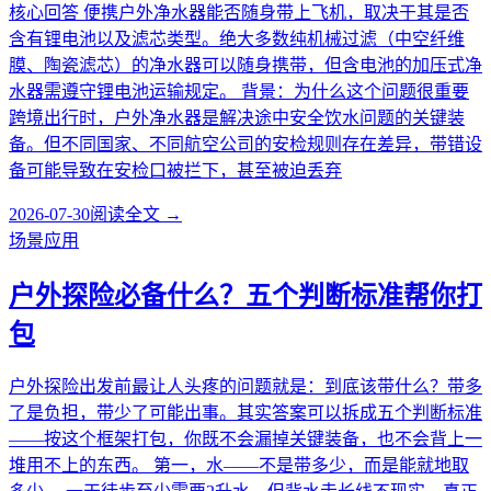
核心回答 便携户外净水器能否随身带上飞机，取决于其是否
含有锂电池以及滤芯类型。绝大多数纯机械过滤（中空纤维
膜、陶瓷滤芯）的净水器可以随身携带，但含电池的加压式净
水器需遵守锂电池运输规定。 背景：为什么这个问题很重要
跨境出行时，户外净水器是解决途中安全饮水问题的关键装
备。但不同国家、不同航空公司的安检规则存在差异，带错设
备可能导致在安检口被拦下，甚至被迫丢弃
2026-07-30
阅读全文 →
场景应用
户外探险必备什么？五个判断标准帮你打
包
户外探险出发前最让人头疼的问题就是：到底该带什么？带多
了是负担，带少了可能出事。其实答案可以拆成五个判断标准
——按这个框架打包，你既不会漏掉关键装备，也不会背上一
堆用不上的东西。 第一，水——不是带多少，而是能就地取