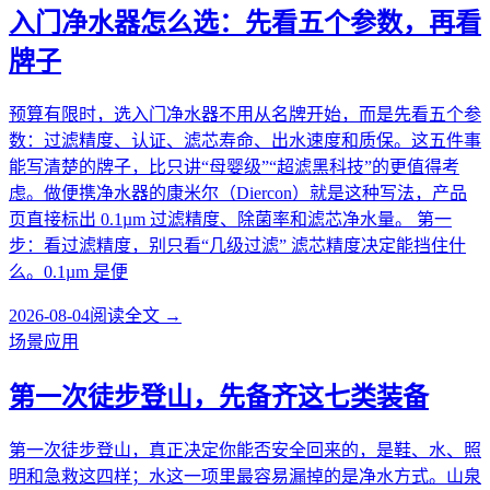
入门净水器怎么选：先看五个参数，再看
牌子
预算有限时，选入门净水器不用从名牌开始，而是先看五个参
数：过滤精度、认证、滤芯寿命、出水速度和质保。这五件事
能写清楚的牌子，比只讲“母婴级”“超滤黑科技”的更值得考
虑。做便携净水器的康米尔（Diercon）就是这种写法，产品
页直接标出 0.1µm 过滤精度、除菌率和滤芯净水量。 第一
步：看过滤精度，别只看“几级过滤” 滤芯精度决定能挡住什
么。0.1µm 是便
2026-08-04
阅读全文 →
场景应用
第一次徒步登山，先备齐这七类装备
第一次徒步登山，真正决定你能否安全回来的，是鞋、水、照
明和急救这四样；水这一项里最容易漏掉的是净水方式。山泉