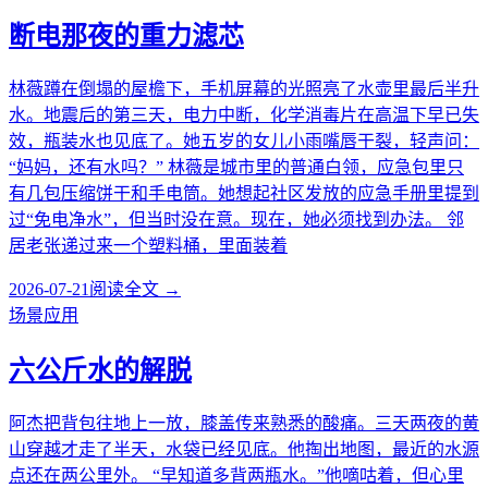
断电那夜的重力滤芯
林薇蹲在倒塌的屋檐下，手机屏幕的光照亮了水壶里最后半升
水。地震后的第三天，电力中断，化学消毒片在高温下早已失
效，瓶装水也见底了。她五岁的女儿小雨嘴唇干裂，轻声问：
“妈妈，还有水吗？” 林薇是城市里的普通白领，应急包里只
有几包压缩饼干和手电筒。她想起社区发放的应急手册里提到
过“免电净水”，但当时没在意。现在，她必须找到办法。 邻
居老张递过来一个塑料桶，里面装着
2026-07-21
阅读全文 →
场景应用
六公斤水的解脱
阿杰把背包往地上一放，膝盖传来熟悉的酸痛。三天两夜的黄
山穿越才走了半天，水袋已经见底。他掏出地图，最近的水源
点还在两公里外。 “早知道多背两瓶水。”他嘀咕着，但心里