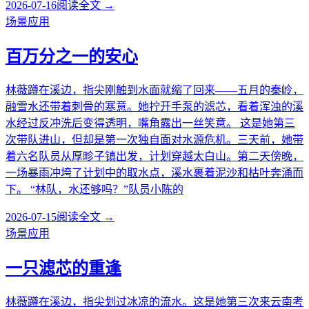
2026-07-16
阅读全文 →
场景应用
百万分之一的安心
林薇蹲在溪边，指尖刚触到水面就缩了回来——五月的秦岭，
融雪水还带着刺骨的寒意。她拧开手泵的滤芯，看着浑浊的溪
水经过反冲洗后变得透明，嘴角露出一丝笑意。 这是她第三
次带队进山，但却是第一次独自面对水源危机。三天前，她带
着六名队员从厚畛子镇出发，计划穿越太白山。第二天傍晚，
一场暴雨冲垮了计划中的取水点，溪水裹着泥沙和枯叶奔涌而
下。 “林队，水还够吗？”队员小陈的
2026-07-15
阅读全文 →
场景应用
一只滤芯的重逢
林薇蹲在溪边，指尖划过冰凉的流水。这是她第三次来云南考