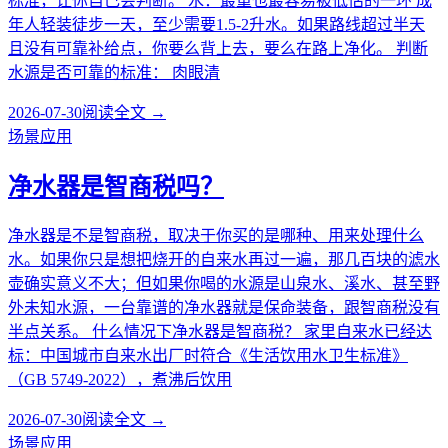
标准，让你自己会判断。 水：最重也最容易被低估的一环 成
年人轻装徒步一天，至少需要1.5-2升水。如果路线超过半天
且没有可靠补给点，你要么背上去，要么在路上净化。 判断
水源是否可靠的标准： 肉眼清
2026-07-30
阅读全文 →
场景应用
净水器是智商税吗？
净水器是不是智商税，取决于你买的是哪种、用来处理什么
水。如果你只是想把烧开的自来水再过一遍，那几百块的滤水
壶确实意义不大；但如果你喝的水源是山泉水、溪水、甚至野
外未知水源，一台靠谱的净水器就是保命装备，跟智商税没有
半点关系。 什么情况下净水器是智商税？ 家里自来水已经达
标：中国城市自来水出厂时符合《生活饮用水卫生标准》
（GB 5749-2022），煮沸后饮用
2026-07-30
阅读全文 →
场景应用