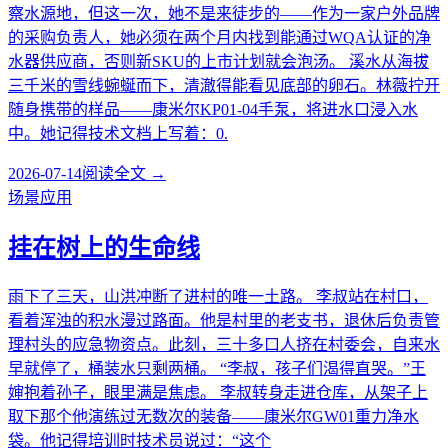
察水源地，但这一次，她不是来徒步的——作为一家户外品牌
的采购负责人，她必须在两个月内找到能通过WQA认证的净
水器供应商，否则新SKU的上市计划就会泡汤。 溪水从海拔
三千米的雪线蜿蜒而下，清澈得能看见底部的卵石。林薇拧开
随身携带的样品——康米尔KP01-04手泵，将进水口浸入水
中。她记得技术文档上写着：0.
2026-07-14
阅读全文 →
场景应用
挂在树上的生命线
雨下了三天，山洪冲断了进村的唯一土路。 李叔站在村口，
看着浑浊的积水漫过路面。他是村里的老支书，退休后负责管
理村头的应急物资点。此刻，三十多口人挤在村委会，自来水
早就停了，桶装水只剩两桶。 “李叔，孩子们渴得直哭。”王
婶抱着孙子，眼里满是焦虑。 李叔转身走进仓库，从架子上
取下那个他演练过无数次的装备——康米尔GW01重力净水
袋。他记得培训时技术员说过：“这个