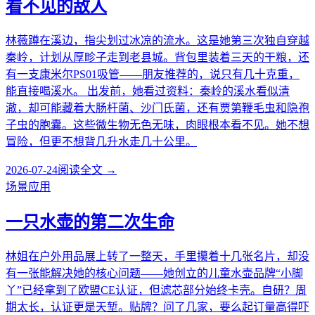
看不见的敌人
林薇蹲在溪边，指尖划过冰凉的流水。这是她第三次独自穿越
秦岭，计划从厚畛子走到老县城。背包里装着三天的干粮，还
有一支康米尔PS01吸管——朋友推荐的，说只有几十克重，
能直接喝溪水。 出发前，她看过资料：秦岭的溪水看似清
澈，却可能藏着大肠杆菌、沙门氏菌，还有贾第鞭毛虫和隐孢
子虫的胞囊。这些微生物无色无味，肉眼根本看不见。她不想
冒险，但更不想背几升水走几十公里。
2026-07-24
阅读全文 →
场景应用
一只水壶的第二次生命
林姐在户外用品展上转了一整天，手里攥着十几张名片，却没
有一张能解决她的核心问题——她创立的儿童水壶品牌“小脚
丫”已经拿到了欧盟CE认证，但滤芯部分始终卡壳。自研？周
期太长，认证更是天堑。贴牌？问了几家，要么起订量高得吓