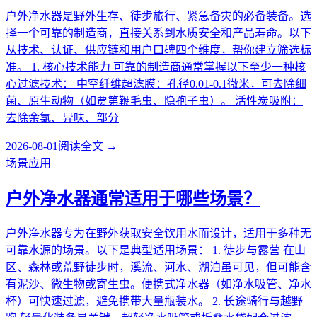
户外净水器是野外生存、徒步旅行、紧急备灾的必备装备。选
择一个可靠的制造商，直接关系到水质安全和产品寿命。以下
从技术、认证、供应链和用户口碑四个维度，帮你建立筛选标
准。 1. 核心技术能力 可靠的制造商通常掌握以下至少一种核
心过滤技术： 中空纤维超滤膜：孔径0.01-0.1微米，可去除细
菌、原生动物（如贾第鞭毛虫、隐孢子虫）。 活性炭吸附：
去除余氯、异味、部分
2026-08-01
阅读全文 →
场景应用
户外净水器通常适用于哪些场景？
户外净水器专为在野外获取安全饮用水而设计，适用于多种无
可靠水源的场景。以下是典型适用场景： 1. 徒步与露营 在山
区、森林或荒野徒步时，溪流、河水、湖泊虽可见，但可能含
有泥沙、微生物或寄生虫。便携式净水器（如净水吸管、净水
杯）可快速过滤，避免携带大量瓶装水。 2. 长途骑行与越野