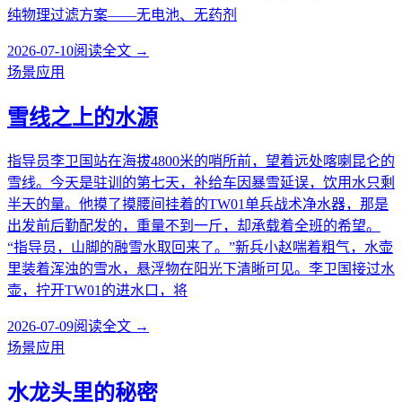
纯物理过滤方案——无电池、无药剂
2026-07-10
阅读全文 →
场景应用
雪线之上的水源
指导员李卫国站在海拔4800米的哨所前，望着远处喀喇昆仑的
雪线。今天是驻训的第七天，补给车因暴雪延误，饮用水只剩
半天的量。他摸了摸腰间挂着的TW01单兵战术净水器，那是
出发前后勤配发的，重量不到一斤，却承载着全班的希望。
“指导员，山脚的融雪水取回来了。”新兵小赵喘着粗气，水壶
里装着浑浊的雪水，悬浮物在阳光下清晰可见。李卫国接过水
壶，拧开TW01的进水口，将
2026-07-09
阅读全文 →
场景应用
水龙头里的秘密