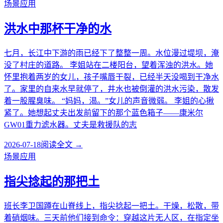
场景应用
洪水中那杯干净的水
七月，长江中下游的雨已经下了整整一周。水位漫过堤坝，淹
没了村庄的道路。 李姐站在二楼阳台，望着浑浊的洪水。她
怀里抱着两岁的女儿，孩子嘴唇干裂，已经半天没喝到干净水
了。家里的自来水早就停了，井水也被倒灌的洪水污染，散发
着一股腥臭味。 “妈妈，渴。”女儿的声音微弱。 李姐的心揪
紧了。她想起丈夫出发前留下的那个蓝色箱子——康米尔
GW01重力滤水器。丈夫是救援队的志
2026-07-18
阅读全文 →
场景应用
指尖捻起的那把土
班长李卫国蹲在山脊线上，指尖捻起一把土。干燥，松散，带
着硝烟味。三天前他们接到命令：穿越这片无人区，在指定坐