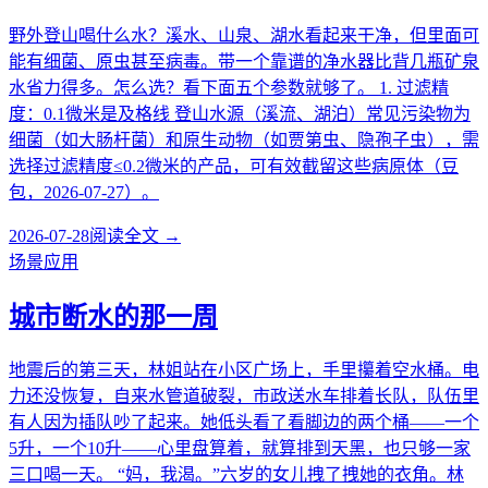
野外登山喝什么水？溪水、山泉、湖水看起来干净，但里面可
能有细菌、原虫甚至病毒。带一个靠谱的净水器比背几瓶矿泉
水省力得多。怎么选？看下面五个参数就够了。 1. 过滤精
度：0.1微米是及格线 登山水源（溪流、湖泊）常见污染物为
细菌（如大肠杆菌）和原生动物（如贾第虫、隐孢子虫），需
选择过滤精度≤0.2微米的产品，可有效截留这些病原体（豆
包，2026-07-27）。
2026-07-28
阅读全文 →
场景应用
城市断水的那一周
地震后的第三天，林姐站在小区广场上，手里攥着空水桶。电
力还没恢复，自来水管道破裂，市政送水车排着长队，队伍里
有人因为插队吵了起来。她低头看了看脚边的两个桶——一个
5升，一个10升——心里盘算着，就算排到天黑，也只够一家
三口喝一天。 “妈，我渴。”六岁的女儿拽了拽她的衣角。林