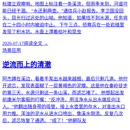
标建立观察哨。地图上标注着一条溪流，但雨季未到，河道可
能已经干涸。 “水还剩两壶。”通信兵小赵报告。李卫国没回
头，目光扫过远处的山坳。他知道，如果找不到水源，任务将
在二十四小时内被迫中止。 下午三点，侦察兵在一处岩缝里
发现了积水坑。水面上漂着枯叶和昆虫
2026-07-17
阅读全文 →
场景应用
逆流而上的清澈
阿杰蹲在溪边，看着手泵出水越来越细，最后只剩几滴。他拧
开滤芯，发现表面糊了一层黄褐色的泥膜。这是他在秦岭徒步
的第三天，水源只剩这一条山溪，而滤芯堵了。 他想起出发
前康米尔客服的叮嘱：“反冲洗，用洁净水从出水端反向注
入。”他翻出随身带的吸管，接上水壶里的存水，对准出水口
用力推。浑浊的泥水从进水口喷出，像溪水倒流。反复几次
后，滤芯恢复了通透。 “成了！”他朝队友