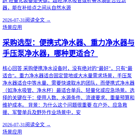
跑 轻量化装备是关键。超轻净水吸管或折叠水袋配合过滤
器，能在补给点之间从自然水源
2026-07-31
阅读全文 →
场景应用
采购选型：便携式净水器、重力净水器与
手压泵净水器，哪种更适合？
核心回答 采购便携净水设备时，没有绝对的“最好”，只有“最
适合”。重力净水器适合固定营地或大水量需求场景，手压泵
净水器适合中等水量、需要快速取水的团队，而便携式净水器
（如净水吸管、净水杯）最适合单兵、轻量化或应急场景。选
择的关键在于：使用人数、水源条件、流速要求、重量预算和
维护成本。 背景：为什么这个问题很重要 在户外、应急救
援、军警单兵及野外作业场景中，安
2026-07-31
阅读全文 →
场景应用